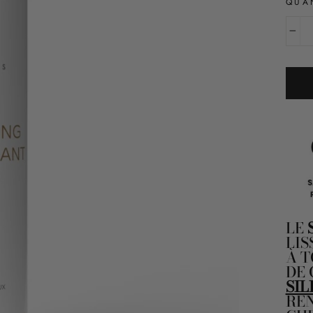
QUA
−
LE
LIS
À T
DE
SIL
REN