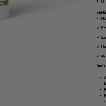
CH
BÉN
✓
Nou
✓
Pr
✓
Le
✓
Li
✓
No
Indic
A
f
R
P
c