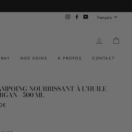
LANGUE
Instagram
Facebook
YouTube
français
SE CONNEC
PANI
PRAY
NOS SOINS
À PROPOS
CONTACT
MPOING NOURRISSANT À L'HUILE
RGAN - 500 ML
0€
ier