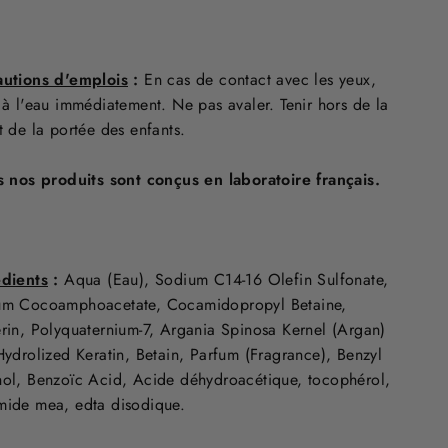
autions d'emplois
:
En cas de contact avec les yeux,
 à l'eau immédiatement. Ne pas avaler. Tenir hors de la
t de la portée des enfants.
s nos produits sont conçus
en laboratoire français.
édients
:
Aqua (Eau), Sodium C14-16 Olefin Sulfonate,
um Cocoamphoacetate, Cocamidopropyl Betaine,
rin, Polyquaternium-7, Argania Spinosa Kernel (Argan)
Hydrolized Keratin, Betain, Parfum (Fragrance), Benzyl
ol, Benzoïc Acid, Acide déhydroacétique, tocophérol,
ide mea, edta disodique.