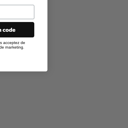
n code
us acceptez de
 de marketing.