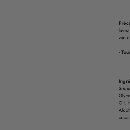
Préc
lavez
vue e
- Tou
Ingr
Sodi
Glyce
Oil, 
Alcoh
cocam