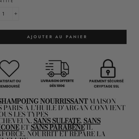
NTITÉ
+
AJOUTER AU PANIER
SHAMPOING
NOURRISSANT
MAISON
S PARIS À L'HUILE D'ARGAN CONVIENT
OUS LES TYPES
CHEVEUX.
SANS
SULFATE
,
SANS
ICONE
ET
SANS PARABÈNE
IL
FORCE, NOURRIT ET RÉPARE LA