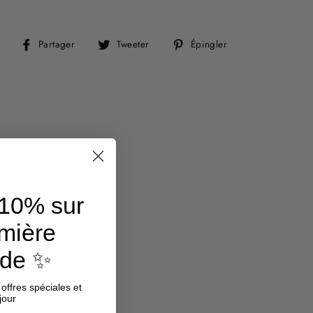
Partager
Tweeter
Épingler
Partager
Tweeter
Épingler
sur
sur
sur
Facebook
Twitter
Pinterest
10% sur
emière
nde
✨
 offres spéciales et
jour