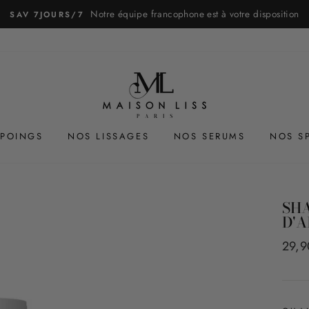
Notre équipe francophone est à votre disposition
SAV 7JOURS/7
POINGS
NOS LISSAGES
NOS SERUMS
NOS S
SHA
D'A
Prix
29,9
régul